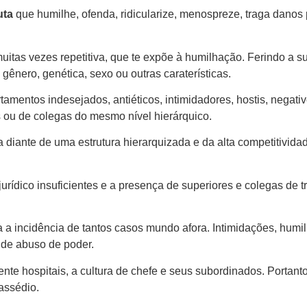
uta
que humilhe, ofenda, ridicularize, menospreze, traga danos 
muitas vezes repetitiva, que te expõe à humilhação. Ferindo a 
 gênero, genética, sexo ou outras caraterísticas.
tamentos indesejados, antiéticos, intimidadores, hostis, negat
s ou de colegas do mesmo nível hierárquico.
a diante de uma estrutura hierarquizada e da alta competitivida
jurídico insuficientes e a presença de superiores e colegas de
ra a incidência de tantos casos mundo afora. Intimidações, humi
 de abuso de poder.
e hospitais, a cultura de chefe e seus subordinados. Portanto,
assédio.