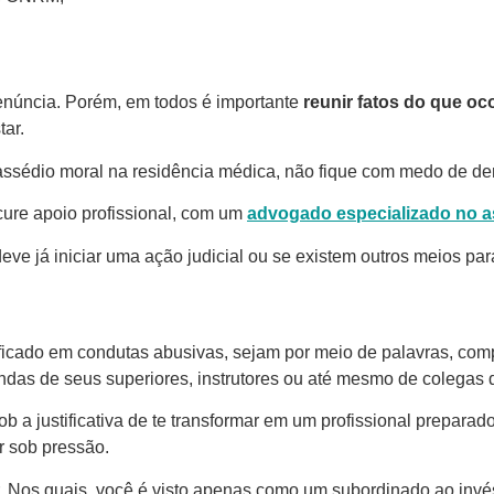
enúncia. Porém, em todos é importante
reunir fatos do que oc
tar.
assédio moral na residência médica, não fique com medo de de
ure apoio profissional, com um
advogado especializado no 
ve já iniciar uma ação judicial ou se existem outros meios par
ficado em condutas abusivas, sejam por meio de palavras, com
ndas de seus superiores, instrutores ou até mesmo de colegas 
 a justificativa de te transformar em um profissional preparado
r sob pressão.
. Nos quais, você é visto apenas como um subordinado ao invés