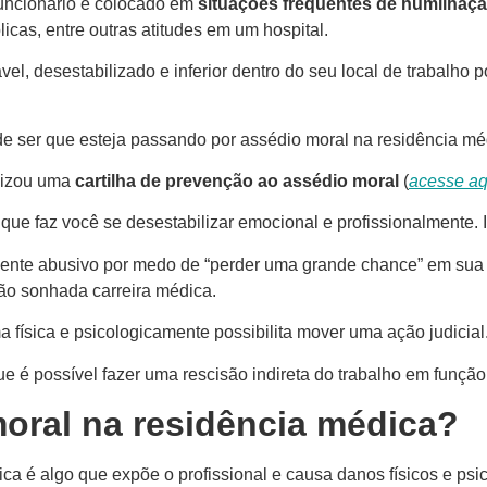
funcionário é colocado em
situações frequentes de humilhaç
icas, entre outras atitudes em um hospital.
el, desestabilizado e inferior dentro do seu local de trabalho p
e ser que esteja passando por assédio moral na residência mé
ilizou uma
cartilha de prevenção ao assédio moral
(
acesse aq
e faz você se desestabilizar emocional e profissionalmente. Is
ente abusivo por medo de “perder uma grande chance” em sua c
ão sonhada carreira médica.
física e psicologicamente possibilita mover uma ação judicial
e é possível fazer uma rescisão indireta do trabalho em função
oral na residência médica?
a é algo que expõe o profissional e causa danos físicos e psi