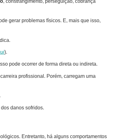
ão
, constrangimento, perseguição, cobrança
ode gerar problemas físicos. E, mais que isso,
dica.
ui
).
so pode ocorrer de forma direta ou indireta.
arreira profissional. Porém, carregam uma
.
 dos danos sofridos.
cológicos. Entretanto, há alguns comportamentos