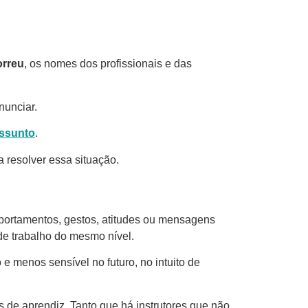
orreu
, os nomes dos profissionais e das
nunciar.
assunto
.
a resolver essa situação.
portamentos, gestos, atitudes ou mensagens
de trabalho do mesmo nível.
 e menos sensível no futuro, no intuito de
 de aprendiz. Tanto que há instrutores que não