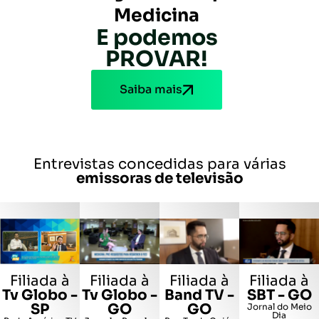
Medicina
E podemos
PROVAR!
Saiba mais
Entrevistas concedidas para várias
emissoras de televisão
Filiada à
Filiada à
Filiada à
Filiada à
Tv Globo -
Band TV -
SBT - GO
Tv Globo -
GO
GO
SP
Jornal do Meio
Dia