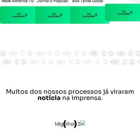
Jornal o Popular
Boa Tarde Goiás
Rede América TV
Ver
Ver
Ver
completo
Ver
completo
completo
completo
Muitos dos nossos processos já viraram
notícia
na imprensa.