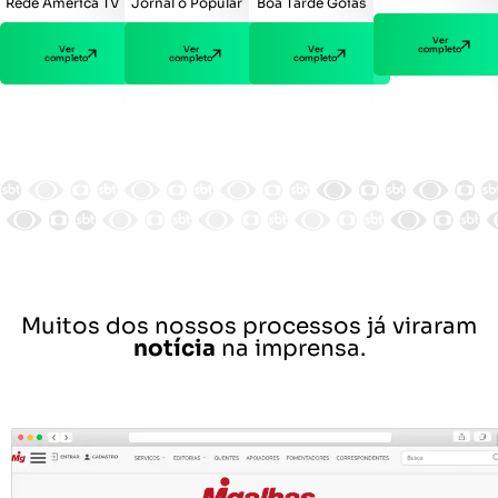
Jornal o Popular
Boa Tarde Goiás
Rede América TV
Ver
Ver
Ver
completo
Ver
completo
completo
completo
Muitos dos nossos processos já viraram
notícia
na imprensa.