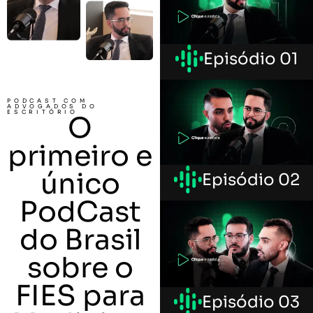
Episódio 01
PODCAST COM
ADVOGADOS DO
ESCRITÓRIO
O
primeiro e
único
Episódio 02
PodCast
do Brasil
sobre o
FIES para
Episódio 03