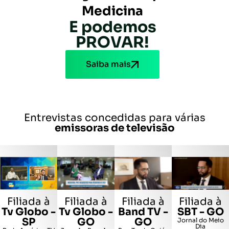
Medicina
E podemos
PROVAR!
Saiba mais
Entrevistas concedidas para várias
emissoras de televisão
Filiada à
Filiada à
Filiada à
Filiada à
Tv Globo -
Band TV -
SBT - GO
Tv Globo -
GO
GO
SP
Jornal do Meio
Dia